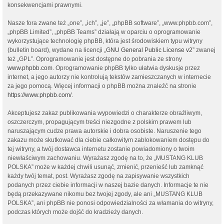
konsekwencjami prawnymi.
Nasze fora zwane też „one”, „ich”, „je”, „phpBB software”, „www.phpbb.com”,
„phpBB Limited”, „phpBB Teams” działają w oparciu o oprogramowanie
wykorzystujące technologię phpBB, która jest środowiskiem typu witryny
(bulletin board), wydane na licencji „
GNU General Public License v2
” zwanej
też „GPL”. Oprogramowanie jest dostępne do pobrania ze strony
www.phpbb.com
. Oprogramowanie phpBB tylko ułatwia dyskusje przez
internet, a jego autorzy nie kontrolują tekstów zamieszczanych w internecie
za jego pomocą. Więcej informacji o phpBB można znaleźć na stronie
https://www.phpbb.com/
.
Akceptujesz zakaz publikowania wypowiedzi o charakterze obraźliwym,
oszczerczym, propagującym treści niezgodne z polskim prawem lub
naruszającym cudze prawa autorskie i dobra osobiste. Naruszenie tego
zakazu może skutkować dla ciebie całkowitym zablokowaniem dostępu do
tej witryny, a twój dostawca internetu zostanie powiadomiony o twoim
niewłaściwym zachowaniu. Wyrażasz zgodę na to, że „MUSTANG KLUB
POLSKA” może w każdej chwili usunąć, zmienić, przenieść lub zamknąć
każdy twój temat, post. Wyrażasz zgodę na zapisywanie wszystkich
podanych przez ciebie informacji w naszej bazie danych. Informacje te nie
będą przekazywane nikomu bez twojej zgody, ale ani „MUSTANG KLUB
POLSKA”, ani phpBB nie ponosi odpowiedzialności za włamania do witryny,
podczas których może dojść do kradzieży danych.