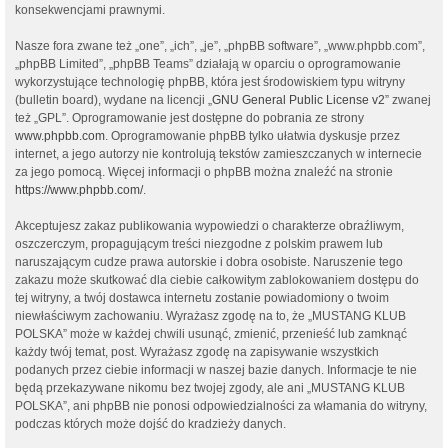
konsekwencjami prawnymi.
Nasze fora zwane też „one”, „ich”, „je”, „phpBB software”, „www.phpbb.com”,
„phpBB Limited”, „phpBB Teams” działają w oparciu o oprogramowanie
wykorzystujące technologię phpBB, która jest środowiskiem typu witryny
(bulletin board), wydane na licencji „
GNU General Public License v2
” zwanej
też „GPL”. Oprogramowanie jest dostępne do pobrania ze strony
www.phpbb.com
. Oprogramowanie phpBB tylko ułatwia dyskusje przez
internet, a jego autorzy nie kontrolują tekstów zamieszczanych w internecie
za jego pomocą. Więcej informacji o phpBB można znaleźć na stronie
https://www.phpbb.com/
.
Akceptujesz zakaz publikowania wypowiedzi o charakterze obraźliwym,
oszczerczym, propagującym treści niezgodne z polskim prawem lub
naruszającym cudze prawa autorskie i dobra osobiste. Naruszenie tego
zakazu może skutkować dla ciebie całkowitym zablokowaniem dostępu do
tej witryny, a twój dostawca internetu zostanie powiadomiony o twoim
niewłaściwym zachowaniu. Wyrażasz zgodę na to, że „MUSTANG KLUB
POLSKA” może w każdej chwili usunąć, zmienić, przenieść lub zamknąć
każdy twój temat, post. Wyrażasz zgodę na zapisywanie wszystkich
podanych przez ciebie informacji w naszej bazie danych. Informacje te nie
będą przekazywane nikomu bez twojej zgody, ale ani „MUSTANG KLUB
POLSKA”, ani phpBB nie ponosi odpowiedzialności za włamania do witryny,
podczas których może dojść do kradzieży danych.