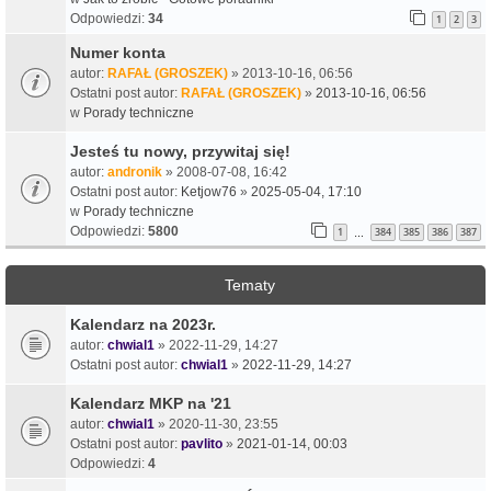
Odpowiedzi:
34
1
2
3
Numer konta
autor:
RAFAŁ (GROSZEK)
» 2013-10-16, 06:56
Ostatni post autor:
RAFAŁ (GROSZEK)
»
2013-10-16, 06:56
w
Porady techniczne
Jesteś tu nowy, przywitaj się!
autor:
andronik
» 2008-07-08, 16:42
Ostatni post autor:
Ketjow76
»
2025-05-04, 17:10
w
Porady techniczne
Odpowiedzi:
5800
1
384
385
386
387
…
Tematy
Kalendarz na 2023r.
autor:
chwial1
» 2022-11-29, 14:27
Ostatni post autor:
chwial1
»
2022-11-29, 14:27
Kalendarz MKP na '21
autor:
chwial1
» 2020-11-30, 23:55
Ostatni post autor:
pavlito
»
2021-01-14, 00:03
Odpowiedzi:
4