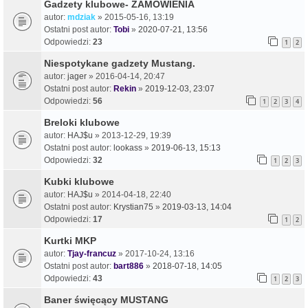
Gadzety klubowe- ZAMÓWIENIA
autor:
mdziak
» 2015-05-16, 13:19
Ostatni post autor:
Tobi
»
2020-07-21, 13:56
Odpowiedzi:
23
1
2
Niespotykane gadzety Mustang.
autor:
jager
» 2016-04-14, 20:47
Ostatni post autor:
Rekin
»
2019-12-03, 23:07
Odpowiedzi:
56
1
2
3
4
Breloki klubowe
autor:
HAJ$u
» 2013-12-29, 19:39
Ostatni post autor:
lookass
»
2019-06-13, 15:13
Odpowiedzi:
32
1
2
3
Kubki klubowe
autor:
HAJ$u
» 2014-04-18, 22:40
Ostatni post autor:
Krystian75
»
2019-03-13, 14:04
Odpowiedzi:
17
1
2
Kurtki MKP
autor:
Tjay-francuz
» 2017-10-24, 13:16
Ostatni post autor:
bart886
»
2018-07-18, 14:05
Odpowiedzi:
43
1
2
3
Baner święcący MUSTANG