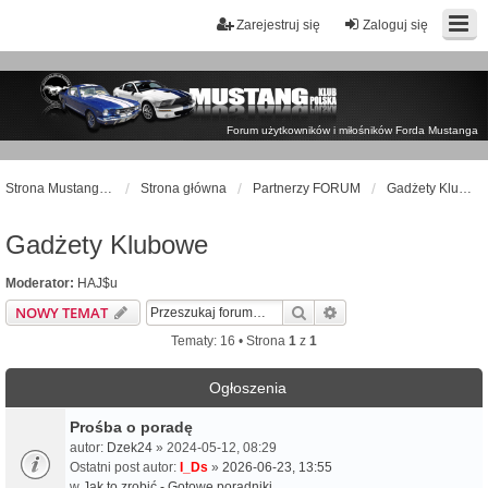
Zarejestruj się
Zaloguj się
Forum użytkowników i miłośników Forda Mustanga
Strona Mustangklub.pl
Strona główna
Partnerzy FORUM
Gadżety Klubowe
Gadżety Klubowe
Moderator:
HAJ$u
Szukaj
Wyszukiwanie zaawa
NOWY TEMAT
Tematy: 16 • Strona
1
z
1
Ogłoszenia
Prośba o poradę
autor:
Dzek24
» 2024-05-12, 08:29
Ostatni post autor:
I_Ds
»
2026-06-23, 13:55
w
Jak to zrobić - Gotowe poradniki