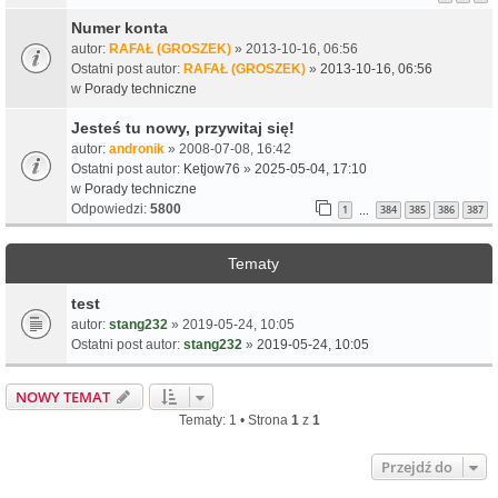
Numer konta
autor:
RAFAŁ (GROSZEK)
» 2013-10-16, 06:56
Ostatni post autor:
RAFAŁ (GROSZEK)
»
2013-10-16, 06:56
w
Porady techniczne
Jesteś tu nowy, przywitaj się!
autor:
andronik
» 2008-07-08, 16:42
Ostatni post autor:
Ketjow76
»
2025-05-04, 17:10
w
Porady techniczne
Odpowiedzi:
5800
1
384
385
386
387
…
Tematy
test
autor:
stang232
» 2019-05-24, 10:05
Ostatni post autor:
stang232
»
2019-05-24, 10:05
NOWY TEMAT
Tematy: 1 • Strona
1
z
1
Przejdź do