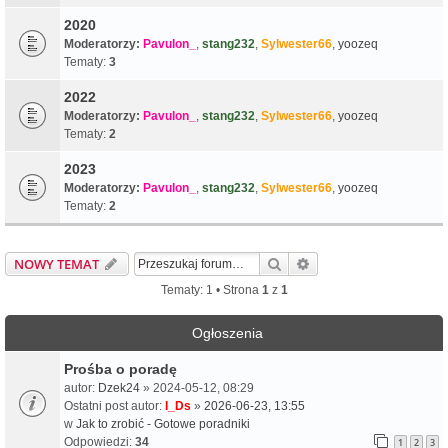
2020
Moderatorzy:
Pavulon_
,
stang232
,
Sylwester66
,
yoozeq
Tematy:
3
2022
Moderatorzy:
Pavulon_
,
stang232
,
Sylwester66
,
yoozeq
Tematy:
2
2023
Moderatorzy:
Pavulon_
,
stang232
,
Sylwester66
,
yoozeq
Tematy:
2
Szukaj
Wyszukiwanie zaawa
NOWY TEMAT
Tematy: 1 • Strona
1
z
1
Ogłoszenia
Prośba o poradę
autor:
Dzek24
» 2024-05-12, 08:29
Ostatni post autor:
I_Ds
»
2026-06-23, 13:55
w
Jak to zrobić - Gotowe poradniki
Odpowiedzi:
34
1
2
3