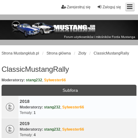
Zarejestruj się
Zaloguj się
Forum użytkowników i miłośników Forda Mustanga
Strona Mustangklub.pl
Strona główna
Zloty
ClassicMustangRally
ClassicMustangRally
Moderatorzy:
stang232
,
Sylwester66
Subfora
2018
Moderatorzy:
stang232
,
Sylwester66
Tematy:
1
2019
Moderatorzy:
stang232
,
Sylwester66
Tematy:
4