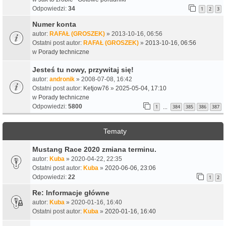
Odpowiedzi:
34
1
2
3
Numer konta
autor:
RAFAŁ (GROSZEK)
» 2013-10-16, 06:56
Ostatni post autor:
RAFAŁ (GROSZEK)
»
2013-10-16, 06:56
w
Porady techniczne
Jesteś tu nowy, przywitaj się!
autor:
andronik
» 2008-07-08, 16:42
Ostatni post autor:
Ketjow76
»
2025-05-04, 17:10
w
Porady techniczne
Odpowiedzi:
5800
1
384
385
386
387
…
Tematy
Mustang Race 2020 zmiana terminu.
autor:
Kuba
» 2020-04-22, 22:35
Ostatni post autor:
Kuba
»
2020-06-06, 23:06
Odpowiedzi:
22
1
2
Re: Informacje główne
autor:
Kuba
» 2020-01-16, 16:40
Ostatni post autor:
Kuba
»
2020-01-16, 16:40