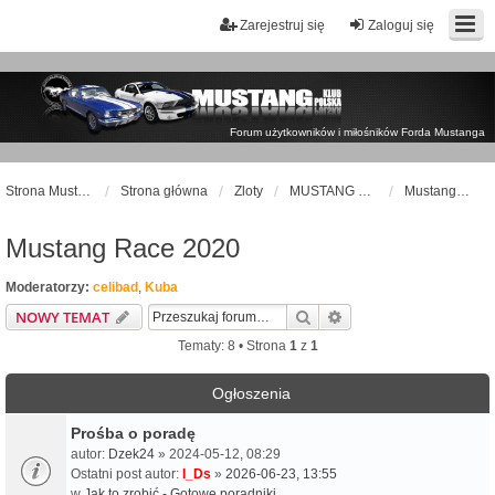
Zarejestruj się
Zaloguj się
Forum użytkowników i miłośników Forda Mustanga
Strona Mustangklub.pl
Strona główna
Zloty
MUSTANG RACE
Mustang Race 2020
Mustang Race 2020
Moderatorzy:
celibad
,
Kuba
Szukaj
Wyszukiwanie zaawa
NOWY TEMAT
Tematy: 8 • Strona
1
z
1
Ogłoszenia
Prośba o poradę
autor:
Dzek24
» 2024-05-12, 08:29
Ostatni post autor:
I_Ds
»
2026-06-23, 13:55
w
Jak to zrobić - Gotowe poradniki