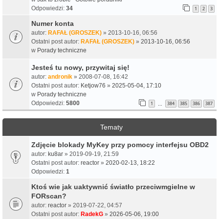
Odpowiedzi:
34
1
2
3
Numer konta
autor:
RAFAŁ (GROSZEK)
» 2013-10-16, 06:56
Ostatni post autor:
RAFAŁ (GROSZEK)
»
2013-10-16, 06:56
w
Porady techniczne
Jesteś tu nowy, przywitaj się!
autor:
andronik
» 2008-07-08, 16:42
Ostatni post autor:
Ketjow76
»
2025-05-04, 17:10
w
Porady techniczne
Odpowiedzi:
5800
1
384
385
386
387
…
Tematy
Zdjęcie blokady MyKey przy pomocy interfejsu OBD2
autor:
ku8ar
» 2019-09-19, 21:59
Ostatni post autor:
reactor
»
2020-02-13, 18:22
Odpowiedzi:
1
Ktoś wie jak uaktywnić światło przeciwmgielne w
FORscan?
autor:
reactor
» 2019-07-22, 04:57
Ostatni post autor:
RadekG
»
2026-05-06, 19:00