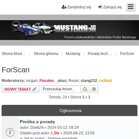
Zarejestruj się
Zaloguj się
Forum użytkowników i miłośników Forda Mustanga
Strona Mustangklub.pl
Strona główna
Mustang
Porady techniczne
ForScan
ForScan
Moderatorzy:
mcgan
,
Pavulon_
,
pluzz
,
Rezor
,
stang232
,
celibad
Szukaj
Wyszukiwanie zaawa
NOWY TEMAT
Tematy: 24 • Strona
1
z
1
Ogłoszenia
Prośba o poradę
autor:
Dzek24
» 2024-05-12, 08:29
Ostatni post autor:
I_Ds
»
2026-06-23, 13:55
w
Jak to zrobić - Gotowe poradniki