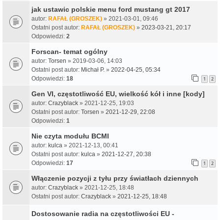
jak ustawic polskie menu ford mustang gt 2017
autor:
RAFAŁ (GROSZEK)
» 2021-03-01, 09:46
Ostatni post autor:
RAFAŁ (GROSZEK)
»
2023-03-21, 20:17
Odpowiedzi:
2
Forscan- temat ogólny
autor:
Torsen
» 2019-03-06, 14:03
Ostatni post autor:
Michał P.
»
2022-04-25, 05:34
Odpowiedzi:
18
1
2
Gen VI, częstotliwość EU, wielkość kół i inne [kody]
autor:
Crazyblack
» 2021-12-25, 19:03
Ostatni post autor:
Torsen
»
2021-12-29, 22:08
Odpowiedzi:
1
Nie czyta modułu BCMI
autor:
kulca
» 2021-12-13, 00:41
Ostatni post autor:
kulca
»
2021-12-27, 20:38
Odpowiedzi:
17
1
2
Włączenie pozycji z tyłu przy światłach dziennych
autor:
Crazyblack
» 2021-12-25, 18:48
Ostatni post autor:
Crazyblack
»
2021-12-25, 18:48
Dostosowanie radia na częstotliwości EU -