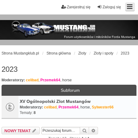
Zarejestruj się
Zaloguj się
Forum użytkowników i miłośników Forda Mustanga
Strona Mustangklub.pl
Strona główna
Zloty
Zloty i spoty
2023
2023
Moderatorzy:
celibad
,
Przemek64
,
horse
Subforum
XV Ogólnopolski Zlot Mustangów
Moderatorzy:
celibad
,
Przemek64
,
horse
,
Sylwester66
Tematy:
8
Szukaj
Wyszukiwanie zaawa
NOWY TEMAT