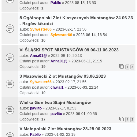
Ostatni post autor:
Pabllo
»
2023-08-13, 13:53
Odpowiedzi:
1
5 Ogólnopolski Zlot Klasycznych Mustangów 24.06.23
- Rzgów k/Łodzi
autor:
Sylwester66
» 2023-02-17, 21:50
Ostatni post autor:
Sylwester66
»
2023-06-14, 16:54
Odpowiedzi:
10
VI ŚLĄSKI SPOT MUSTANGÓW 09.06-11.06.2023
autor:
Anna01@
» 2022-09-19, 20:13
Ostatni post autor:
Anna01@
»
2023-06-11, 21:15
Odpowiedzi:
19
1
2
3 Mazowiecki Zlot Mustangów 03.06.2023
autor:
Sylwester66
» 2023-02-17, 21:55
Ostatni post autor:
chwial1
»
2023-06-03, 22:24
Odpowiedzi:
10
Wielka Gonitwa Stajni Mustangów
autor:
pavlito
» 2023-02-17, 01:53
Ostatni post autor:
pavlito
»
2023-06-01, 00:56
Odpowiedzi:
17
1
2
V Małopolski Zlot Mustangów 23-25.06.2023
autor:
Pabllo
» 2023-01-02, 22:19