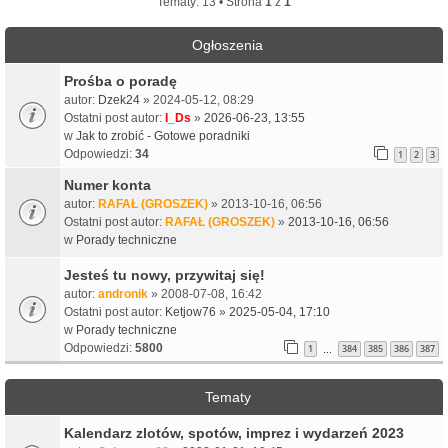
Tematy: 13 • Strona
1
z
1
Ogłoszenia
Prośba o poradę
autor:
Dzek24
» 2024-05-12, 08:29
Ostatni post autor:
I_Ds
»
2026-06-23, 13:55
w
Jak to zrobić - Gotowe poradniki
Odpowiedzi:
34
1
2
3
Numer konta
autor:
RAFAŁ (GROSZEK)
» 2013-10-16, 06:56
Ostatni post autor:
RAFAŁ (GROSZEK)
»
2013-10-16, 06:56
w
Porady techniczne
Jesteś tu nowy, przywitaj się!
autor:
andronik
» 2008-07-08, 16:42
Ostatni post autor:
Ketjow76
»
2025-05-04, 17:10
w
Porady techniczne
Odpowiedzi:
5800
1
384
385
386
387
…
Tematy
Kalendarz zlotów, spotów, imprez i wydarzeń 2023