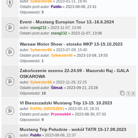
autor:
Sylwester66
» 2023-01-21, 18:45
Ostatni post autor:
Pabllo
»
2023-08-08, 22:41
Odpowiedzi:
5
Event - Mustang Europian Tour 13.-16.6.2024
autor:
stang232
» 2023-11-07, 13:06
Ostatni post autor:
stang232
»
2023-11-07, 13:06
Warsaw Motor Show - stoisko MKP 13-15.10.2023
autor:
Sylwester66
» 2023-07-09, 15:40
Ostatni post autor:
Sylwester66
»
2023-10-08, 19:55
Odpowiedzi:
1
Zakończenie sezonu 22-24.09 - Mazurski Raj - GALA
OSKAROWA
autor:
Sylwester66
» 2022-11-29, 22:25
Ostatni post autor:
Ślimak
»
2023-09-21, 23:28
Odpowiedzi:
16
1
2
VI Bieszczadzki Mustang Trip 13-15. 10.2023
autor:
RAFAŁ (GROSZEK)
» 2023-05-10, 18:33
Ostatni post autor:
Przemek64
»
2023-08-30, 07:33
Odpowiedzi:
9
Mustang Trip Południe - wokół TATR 15-17.09.2023
autor:
Pabllo
» 2023-08-08, 22:37