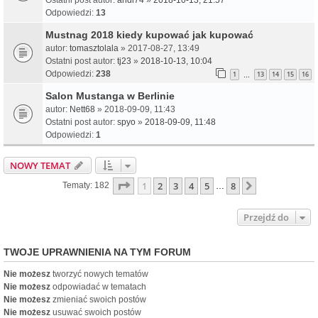
Odpowiedzi:
13
Mustnag 2018 kiedy kupować jak kupować
autor:
tomasztolala
» 2017-08-27, 13:49
Ostatni post autor:
tj23
»
2018-10-13, 10:04
Odpowiedzi:
238
1
13
14
15
16
…
Salon Mustanga w Berlinie
autor:
Nett68
» 2018-09-09, 11:43
Ostatni post autor:
spyo
»
2018-09-09, 11:48
Odpowiedzi:
1
NOWY TEMAT
Strona
1
z
8
1
2
3
4
5
8
Następna
Tematy: 182
…
Przejdź do
TWOJE UPRAWNIENIA NA TYM FORUM
Nie możesz
tworzyć nowych tematów
Nie możesz
odpowiadać w tematach
Nie możesz
zmieniać swoich postów
Nie możesz
usuwać swoich postów