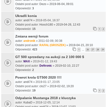
Ostatni post autor:
Dezo
»
2019-06-04, 09:01
Odpowiedzi:
3
Ukradli konia
autor:
andi74
» 2018-05-04, 16:37
Ostatni post autor:
Hooch180
»
2019-04-26, 12:43
Odpowiedzi:
15
1
2
Zmiana wersji forum
autor:
andronik
» 2011-02-09, 00:38
Ostatni post autor:
RAFAŁ (GROSZEK)
»
2019-04-15, 20:10
Odpowiedzi:
423
1
26
27
28
29
…
GT 500 sprzedany na aukcji za 2 100 000 $
autor:
MAX
» 2019-01-12, 19:43
Ostatni post autor:
Deftronic
»
2019-02-10, 22:27
Odpowiedzi:
2
Powrot krola GT500 2020 !!!!
autor:
andi74
» 2019-01-17, 23:05
Ostatni post autor:
clo27
»
2019-02-02, 19:20
Odpowiedzi:
19
1
2
Odpalanie Mustanga 2018 z kluczyka
autor:
KubaD
» 2018-12-05, 12:14
Ostatni post autor:
andi74
»
2018-12-07, 12:02