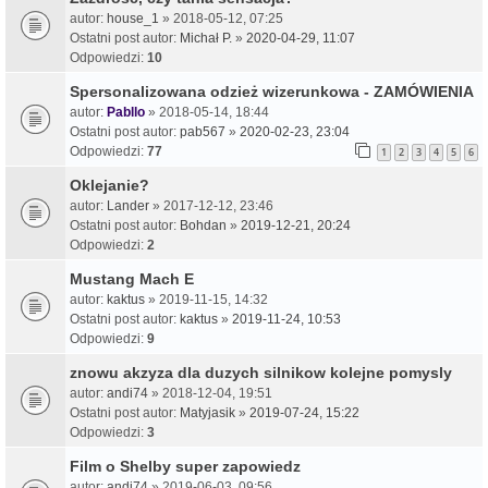
autor:
house_1
» 2018-05-12, 07:25
Ostatni post autor:
Michał P.
»
2020-04-29, 11:07
Odpowiedzi:
10
Spersonalizowana odzież wizerunkowa - ZAMÓWIENIA
autor:
Pabllo
» 2018-05-14, 18:44
Ostatni post autor:
pab567
»
2020-02-23, 23:04
Odpowiedzi:
77
1
2
3
4
5
6
Oklejanie?
autor:
Lander
» 2017-12-12, 23:46
Ostatni post autor:
Bohdan
»
2019-12-21, 20:24
Odpowiedzi:
2
Mustang Mach E
autor:
kaktus
» 2019-11-15, 14:32
Ostatni post autor:
kaktus
»
2019-11-24, 10:53
Odpowiedzi:
9
znowu akzyza dla duzych silnikow kolejne pomysly
autor:
andi74
» 2018-12-04, 19:51
Ostatni post autor:
Matyjasik
»
2019-07-24, 15:22
Odpowiedzi:
3
Film o Shelby super zapowiedz
autor:
andi74
» 2019-06-03, 09:56