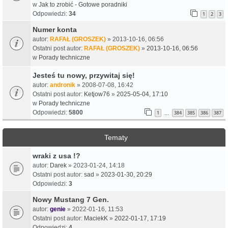
w
Jak to zrobić - Gotowe poradniki
Odpowiedzi:
34
1
2
3
Numer konta
autor:
RAFAŁ (GROSZEK)
» 2013-10-16, 06:56
Ostatni post autor:
RAFAŁ (GROSZEK)
»
2013-10-16, 06:56
w
Porady techniczne
Jesteś tu nowy, przywitaj się!
autor:
andronik
» 2008-07-08, 16:42
Ostatni post autor:
Ketjow76
»
2025-05-04, 17:10
w
Porady techniczne
Odpowiedzi:
5800
1
384
385
386
387
…
Tematy
wraki z usa !?
autor:
Darek
» 2023-01-24, 14:18
Ostatni post autor:
sad
»
2023-01-30, 20:29
Odpowiedzi:
3
Nowy Mustang 7 Gen.
autor:
genie
» 2022-01-16, 11:53
Ostatni post autor:
MaciekK
»
2022-01-17, 17:19
Odpowiedzi:
4