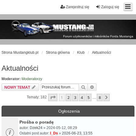
Zarejestruj się
Zaloguj się
Forum użytkowników i miłośników Forda Mustanga
Strona Mustangklub.pl
Strona główna
Klub
Aktualności
Aktualności
Moderator:
Moderatorzy
Szukaj
Wyszukiwanie zaawa
NOWY TEMAT
Strona
1
z
8
1
2
3
4
5
8
Następna
Tematy: 182
…
Ogłoszenia
Prośba o poradę
autor:
Dzek24
» 2024-05-12, 08:29
Ostatni post autor:
I_Ds
»
2026-06-23, 13:55