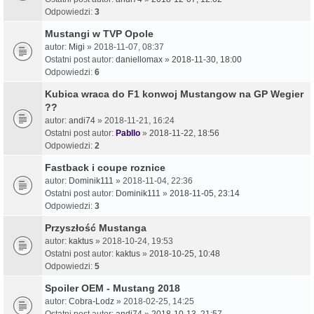
Odpowiedzi:
3
Mustangi w TVP Opole
autor:
Migi
» 2018-11-07, 08:37
Ostatni post autor:
daniellomax
»
2018-11-30, 18:00
Odpowiedzi:
6
Kubica wraca do F1 konwoj Mustangow na GP Wegier
??
autor:
andi74
» 2018-11-21, 16:24
Ostatni post autor:
Pabllo
»
2018-11-22, 18:56
Odpowiedzi:
2
Fastback i coupe roznice
autor:
Dominik111
» 2018-11-04, 22:36
Ostatni post autor:
Dominik111
»
2018-11-05, 23:14
Odpowiedzi:
3
Przyszłość Mustanga
autor:
kaktus
» 2018-10-24, 19:53
Ostatni post autor:
kaktus
»
2018-10-25, 10:48
Odpowiedzi:
5
Spoiler OEM - Mustang 2018
autor:
Cobra-Lodz
» 2018-02-25, 14:25
Ostatni post autor:
andi74
»
2018-10-13, 21:57