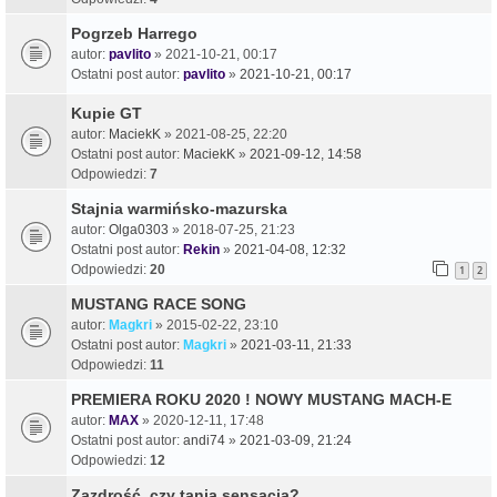
Pogrzeb Harrego
autor:
pavlito
» 2021-10-21, 00:17
Ostatni post autor:
pavlito
»
2021-10-21, 00:17
Kupie GT
autor:
MaciekK
» 2021-08-25, 22:20
Ostatni post autor:
MaciekK
»
2021-09-12, 14:58
Odpowiedzi:
7
Stajnia warmińsko-mazurska
autor:
Olga0303
» 2018-07-25, 21:23
Ostatni post autor:
Rekin
»
2021-04-08, 12:32
Odpowiedzi:
20
1
2
MUSTANG RACE SONG
autor:
Magkri
» 2015-02-22, 23:10
Ostatni post autor:
Magkri
»
2021-03-11, 21:33
Odpowiedzi:
11
PREMIERA ROKU 2020 ! NOWY MUSTANG MACH-E
autor:
MAX
» 2020-12-11, 17:48
Ostatni post autor:
andi74
»
2021-03-09, 21:24
Odpowiedzi:
12
Zazdrość, czy tania sensacja?