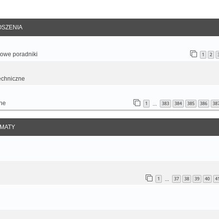
anie zaawansowane
SZENIA
otowe poradniki
1
2
echniczne
ne
1
383
384
385
386
38
…
MATY
1
37
38
39
40
4
…