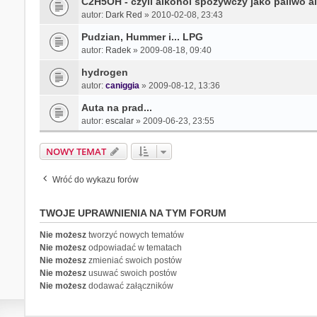
C2H5OH - czyli alkohol spożywczy jako paliwo a
autor:
Dark Red
» 2010-02-08, 23:43
Pudzian, Hummer i... LPG
autor:
Radek
» 2009-08-18, 09:40
hydrogen
autor:
caniggia
» 2009-08-12, 13:36
Auta na prad...
autor:
escalar
» 2009-06-23, 23:55
NOWY TEMAT
Wróć do wykazu forów
TWOJE UPRAWNIENIA NA TYM FORUM
Nie możesz
tworzyć nowych tematów
Nie możesz
odpowiadać w tematach
Nie możesz
zmieniać swoich postów
Nie możesz
usuwać swoich postów
Nie możesz
dodawać załączników