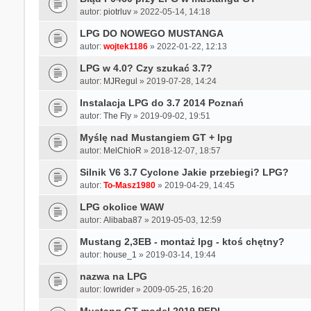
autor:
piotrluv
» 2022-05-14, 14:18
LPG DO NOWEGO MUSTANGA
autor:
wojtek1186
» 2022-01-22, 12:13
LPG w 4.0? Czy szukać 3.7?
autor:
MJRegul
» 2019-07-28, 14:24
Instalacja LPG do 3.7 2014 Poznań
autor:
The Fly
» 2019-09-02, 19:51
Myślę nad Mustangiem GT + lpg
autor:
MelChioR
» 2018-12-07, 18:57
Silnik V6 3.7 Cyclone Jakie przebiegi? LPG?
autor:
To-Masz1980
» 2019-04-29, 14:45
LPG okolice WAW
autor:
Alibaba87
» 2019-05-03, 12:59
Mustang 2,3EB - montaż lpg - ktoś chętny?
autor:
house_1
» 2019-03-14, 19:44
nazwa na LPG
autor:
lowrider
» 2009-05-25, 16:20