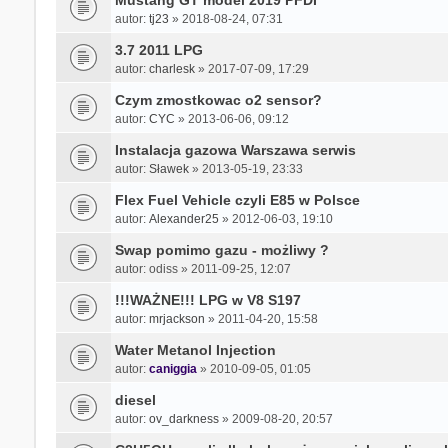
Mustang GT model 2019 PFDI
autor:
tj23
» 2018-08-24, 07:31
3.7 2011 LPG
autor:
charlesk
» 2017-07-09, 17:29
Czym zmostkowac o2 sensor?
autor:
CYC
» 2013-06-06, 09:12
Instalacja gazowa Warszawa serwis
autor:
Sławek
» 2013-05-19, 23:33
Flex Fuel Vehicle czyli E85 w Polsce
autor:
Alexander25
» 2012-06-03, 19:10
Swap pomimo gazu - możliwy ?
autor:
odiss
» 2011-09-25, 12:07
!!!WAŻNE!!! LPG w V8 S197
autor:
mrjackson
» 2011-04-20, 15:58
Water Metanol Injection
autor:
caniggia
» 2010-09-05, 01:05
diesel
autor:
ov_darkness
» 2009-08-20, 20:57