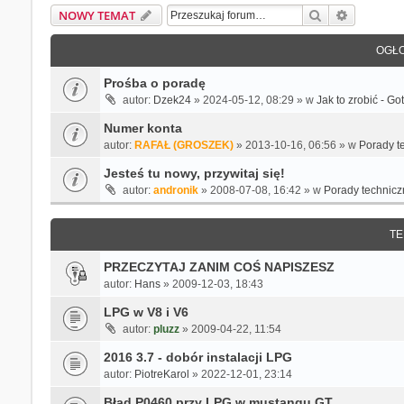
Szukaj
Wyszukiw
NOWY TEMAT
OGŁO
Prośba o poradę
autor:
Dzek24
» 2024-05-12, 08:29 » w
Jak to zrobić - G
Numer konta
autor:
RAFAŁ (GROSZEK)
» 2013-10-16, 06:56 » w
Porady t
Jesteś tu nowy, przywitaj się!
autor:
andronik
» 2008-07-08, 16:42 » w
Porady technicz
TE
PRZECZYTAJ ZANIM COŚ NAPISZESZ
autor:
Hans
» 2009-12-03, 18:43
LPG w V8 i V6
autor:
pluzz
» 2009-04-22, 11:54
2016 3.7 - dobór instalacji LPG
autor:
PiotreKarol
» 2022-12-01, 23:14
Błąd P0460 przy LPG w mustangu GT