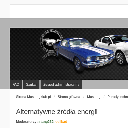
FAQ
Szukaj
Zespół administracyjny
Strona Mustangklub.pl
Strona główna
Mustang
Porady techn
Alternatywne źródła energii
Moderatorzy:
stang232
,
celibad