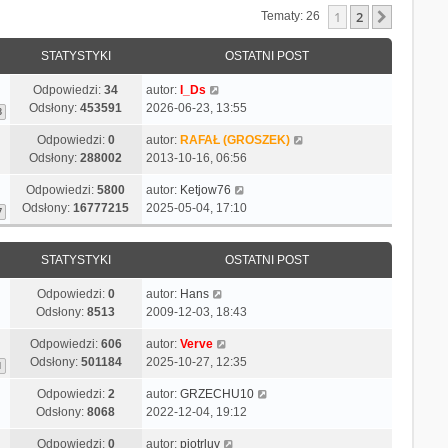
1
2
Następn
Tematy: 26
STATYSTYKI
OSTATNI POST
Odpowiedzi:
34
autor:
I_Ds
Odsłony:
453591
2026-06-23, 13:55
3
Odpowiedzi:
0
autor:
RAFAŁ (GROSZEK)
Odsłony:
288002
2013-10-16, 06:56
Odpowiedzi:
5800
autor:
Ketjow76
Odsłony:
16777215
2025-05-04, 17:10
7
STATYSTYKI
OSTATNI POST
Odpowiedzi:
0
autor:
Hans
Odsłony:
8513
2009-12-03, 18:43
Odpowiedzi:
606
autor:
Verve
Odsłony:
501184
2025-10-27, 12:35
1
Odpowiedzi:
2
autor:
GRZECHU10
Odsłony:
8068
2022-12-04, 19:12
Odpowiedzi:
0
autor:
piotrluv