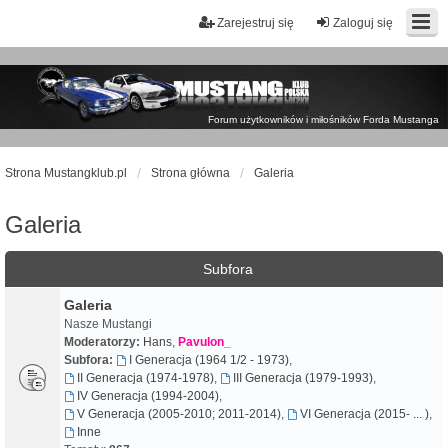
Zarejestruj się
Zaloguj się
Forum użytkowników i miłośników Forda Mustanga
Strona Mustangklub.pl
Strona główna
Galeria
Galeria
Subfora
Galeria
Nasze Mustangi
Moderatorzy:
Hans
,
Pavulon_
Subfora:
I Generacja (1964 1/2 - 1973)
,
II Generacja (1974-1978)
,
III Generacja (1979-1993)
,
IV Generacja (1994-2004)
,
V Generacja (2005-2010; 2011-2014)
,
VI Generacja (2015- ... )
,
Inne