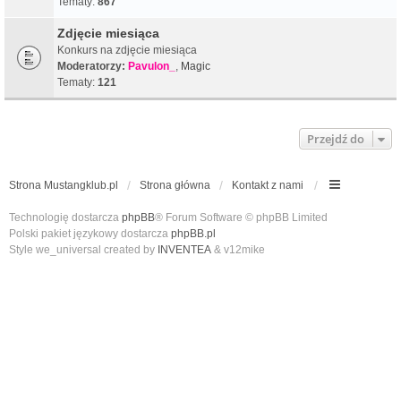
Tematy:
867
Zdjęcie miesiąca
Konkurs na zdjęcie miesiąca
Moderatorzy:
Pavulon_
,
Magic
Tematy:
121
Przejdź do
Strona Mustangklub.pl
Strona główna
Kontakt z nami
Technologię dostarcza
phpBB
® Forum Software © phpBB Limited
Polski pakiet językowy dostarcza
phpBB.pl
Style we_universal created by
INVENTEA
& v12mike