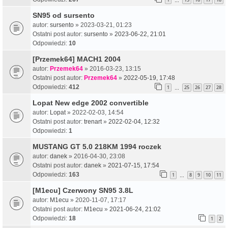
…
SN95 od sursento
autor:
sursento
» 2023-03-21, 01:23
Ostatni post autor:
sursento
»
2023-06-22, 21:01
Odpowiedzi:
10
[Przemek64] MACH1 2004
autor:
Przemek64
» 2016-03-23, 13:15
Ostatni post autor:
Przemek64
»
2022-05-19, 17:48
Odpowiedzi:
412
1
25
26
27
28
…
Lopat New edge 2002 convertible
autor:
Lopat
» 2022-02-03, 14:54
Ostatni post autor:
trenart
»
2022-02-04, 12:32
Odpowiedzi:
1
MUSTANG GT 5.0 218KM 1994 roczek
autor:
danek
» 2016-04-30, 23:08
Ostatni post autor:
danek
»
2021-07-15, 17:54
Odpowiedzi:
163
1
8
9
10
11
…
[M1ecu] Czerwony SN95 3.8L
autor:
M1ecu
» 2020-11-07, 17:17
Ostatni post autor:
M1ecu
»
2021-06-24, 21:02
Odpowiedzi:
18
1
2