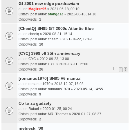
Gt 2001 new edge pozdrawiam
autor:
Magiksn95
» 2021-06-18, 00:10
Ostatni post autor:
stang232
»
2021-06-18, 14:18
Odpowiedzi:
1
[CheetQ] SN95 GT 2000r. Atlantic Blue
autor:
cheetq
» 2020-08-31, 15:14
Ostatni post autor:
cheetq
»
2021-04-22, 17:49
Odpowiedzi:
10
[CYC] 1999 v6 35th anniversary
autor:
CYC
» 2012-09-23, 13:00
Ostatni post autor:
CYC
»
2020-07-11, 15:00
Odpowiedzi:
26
1
2
[romanus1970] SN95 V6-manual
autor:
romanus1970
» 2018-12-07, 16:03
Ostatni post autor:
romanus1970
»
2020-05-14, 14:55
Odpowiedzi:
9
Co to za gadżety
autor:
Rafael
» 2020-01-25, 00:24
Ostatni post autor:
MR_Thomas
»
2020-01-27, 08:27
Odpowiedzi:
2
niebieski '00