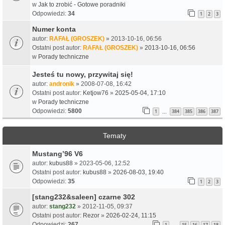
w
Jak to zrobić - Gotowe poradniki
Odpowiedzi:
34
1
2
3
Numer konta
autor:
RAFAŁ (GROSZEK)
» 2013-10-16, 06:56
Ostatni post autor:
RAFAŁ (GROSZEK)
»
2013-10-16, 06:56
w
Porady techniczne
Jesteś tu nowy, przywitaj się!
autor:
andronik
» 2008-07-08, 16:42
Ostatni post autor:
Ketjow76
»
2025-05-04, 17:10
w
Porady techniczne
Odpowiedzi:
5800
1
384
385
386
387
…
Tematy
Mustang’96 V6
autor:
kubus88
» 2023-05-06, 12:52
Ostatni post autor:
kubus88
»
2026-08-03, 19:40
Odpowiedzi:
35
1
2
3
[stang232&saleen] czarne 302
autor:
stang232
» 2012-11-05, 09:37
Ostatni post autor:
Rezor
»
2026-02-24, 11:15
Odpowiedzi:
267
1
15
16
17
18