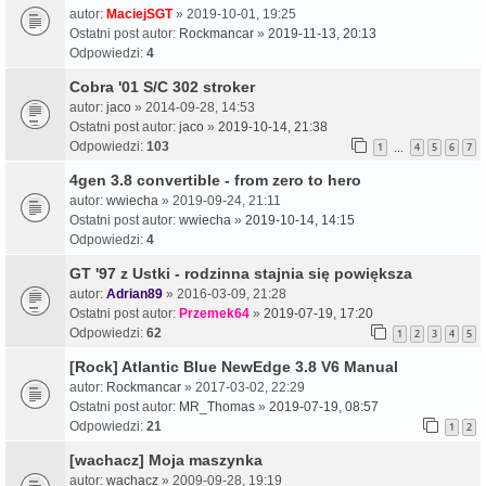
autor:
MaciejSGT
» 2019-10-01, 19:25
Ostatni post autor:
Rockmancar
»
2019-11-13, 20:13
Odpowiedzi:
4
Cobra '01 S/C 302 stroker
autor:
jaco
» 2014-09-28, 14:53
Ostatni post autor:
jaco
»
2019-10-14, 21:38
Odpowiedzi:
103
1
4
5
6
7
…
4gen 3.8 convertible - from zero to hero
autor:
wwiecha
» 2019-09-24, 21:11
Ostatni post autor:
wwiecha
»
2019-10-14, 14:15
Odpowiedzi:
4
GT '97 z Ustki - rodzinna stajnia się powiększa
autor:
Adrian89
» 2016-03-09, 21:28
Ostatni post autor:
Przemek64
»
2019-07-19, 17:20
Odpowiedzi:
62
1
2
3
4
5
[Rock] Atlantic Blue NewEdge 3.8 V6 Manual
autor:
Rockmancar
» 2017-03-02, 22:29
Ostatni post autor:
MR_Thomas
»
2019-07-19, 08:57
Odpowiedzi:
21
1
2
[wachacz] Moja maszynka
autor:
wachacz
» 2009-09-28, 19:19