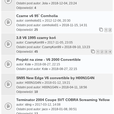
Ostatni post autor:
Jola
»
2018-12-04, 23:24
Odpowiedzi:
4
Czarne v6 95` Cornholia
autor:
cornholio01
» 2012-12-06, 20:30
Ostatni post autor:
cornholio01
»
2018-11-15, 14:31
Odpowiedzi:
25
1
2
3.8 V6 1995 czarny koń
autor:
CzarnyKon99
» 2017-11-05, 23:05
Ostatni post autor:
CzarnyKon99
»
2018-09-10, 13:23
Odpowiedzi:
45
1
2
3
4
Projekt na zime - V6 2000 Convertible
autor:
Kste
» 2018-08-27, 22:15
Ostatni post autor:
Kste
»
2018-08-27, 22:15
SN95 New Edge V6 convertible by H00N1G4N
autor:
H00N1G4N
» 2018-01-12, 19:21
Ostatni post autor:
H00N1G4N
»
2018-04-11, 18:56
Odpowiedzi:
10
Terminator 2004 Coupe SVT COBRA Screaming Yellow
autor:
sting
» 2017-03-12, 14:08
Ostatni post autor:
jaco
»
2018-01-08, 00:51
Odpowiedzi:
12