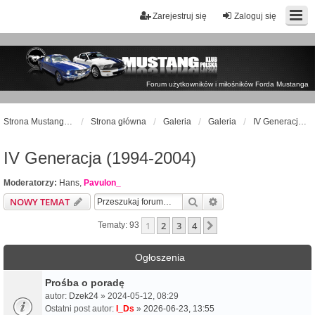
Zarejestruj się
Zaloguj się
Forum użytkowników i miłośników Forda Mustanga
Strona Mustangklub.pl
Strona główna
Galeria
Galeria
IV Generacja (1994-2004)
IV Generacja (1994-2004)
Moderatorzy:
Hans
,
Pavulon_
Szukaj
Wyszukiwanie zaawa
NOWY TEMAT
1
2
3
4
Następna
Tematy: 93
Ogłoszenia
Prośba o poradę
autor:
Dzek24
» 2024-05-12, 08:29
Ostatni post autor:
I_Ds
»
2026-06-23, 13:55