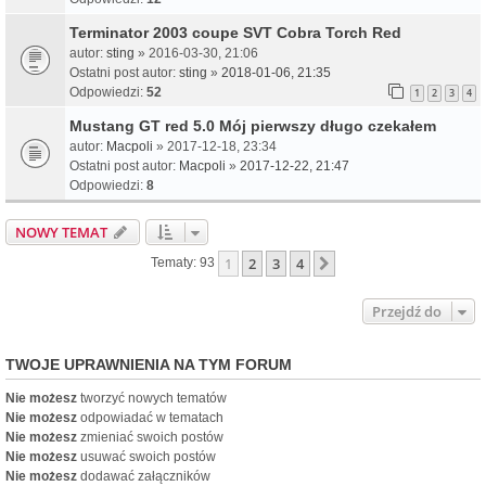
Terminator 2003 coupe SVT Cobra Torch Red
autor:
sting
» 2016-03-30, 21:06
Ostatni post autor:
sting
»
2018-01-06, 21:35
Odpowiedzi:
52
1
2
3
4
Mustang GT red 5.0 Mój pierwszy długo czekałem
autor:
Macpoli
» 2017-12-18, 23:34
Ostatni post autor:
Macpoli
»
2017-12-22, 21:47
Odpowiedzi:
8
NOWY TEMAT
1
2
3
4
Następna
Tematy: 93
Przejdź do
TWOJE UPRAWNIENIA NA TYM FORUM
Nie możesz
tworzyć nowych tematów
Nie możesz
odpowiadać w tematach
Nie możesz
zmieniać swoich postów
Nie możesz
usuwać swoich postów
Nie możesz
dodawać załączników