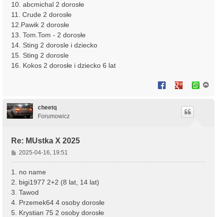
10. abcmichal 2 dorosłe
11. Crude 2 dorosłe
12.Pawik 2 dorosłe
13. Tom.Tom - 2 dorosłe
14. Sting 2 dorosle i dziecko
15. Sting 2 dorosle
16. Kokos 2 dorosłe i dziecko 6 lat
N
a
g
ó
cheetq
r
Forumowicz
ę
Re: MUstka X 2025
P
2025-04-16, 19:51
o
s
1. no name
t
2. bigi1977 2+2 (8 lat, 14 lat)
3. Tawod
4. Przemek64 4 osoby dorosłe
5. Krystian 75 2 osoby dorosłe