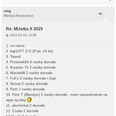
a
g
ó
sting
r
Młodszy Forumowicz
ę
Re: MUstka X 2025
P
2025-04-10, 14:08
o
s
1. no name
t
2. bigi1977 2+2 (8 lat, 14 lat)
3. Tawod
4. Przemek64 4 osoby dorosłe
5. Krystian 75 2 osoby dorosłe
6. MaciekW 2 osoby dorosłe
7. FuFu 2 osoby dorosłe i Jogi
8. Xirmat 2 osoby dorosłe
9. Piotr 2 osoby dorosłe
10. Piotr T (Blondyn) 2 osoby dorosłe - mam upoważnienie na
wpis na listę
11. abcmichal 2 dorosłe
12. Crude 2 dorosłe