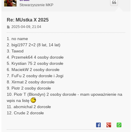
r
Stowarzyszenie MKP
ę
Re: MUstka X 2025
P
2025-04-09, 21:04
o
s
1. no name
t
2. bigi1977 2+2 (8 lat, 14 lat)
3. Tawod
4. Przemek64 4 osoby dorosłe
5. Krystian 75 2 osoby dorosłe
6. MaciekW 2 osoby dorosłe
7. FuFu 2 osoby dorosłe i Jogi
8. Xirmat 2 osoby dorosłe
9. Piotr 2 osoby dorosłe
10. Piotr T (Blondyn) 2 osoby dorosłe - mam upoważnienie na
wpis na listę
11. abcmichal 2 dorosłe
12. Crude 2 dorosłe