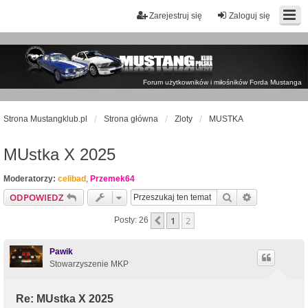
Zarejestruj się
Zaloguj się
Forum użytkowników i miłośników Forda Mustanga
Strona Mustangklub.pl
Strona główna
Zloty
MUSTKA
MUstka X 2025
Moderatorzy:
celibad
,
Przemek64
Szukaj
Wyszukiwan
ODPOWIEDZ
1
2
Poprzednia
Posty: 26
Pawik
Stowarzyszenie MKP
Re: MUstka X 2025