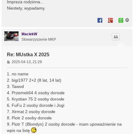
Impreza rodzinna...
Niestety, wypadamy.
N
a
g
ó
MaciekW
r
Stowarzyszenie MKP
ę
Re: MUstka X 2025
P
2025-04-13, 21:29
o
s
1. no name
t
2. bigi1977 2+2 (8 lat, 14 lat)
3. Tawod
4. Przemek64 4 osoby dorosłe
5. Krystian 75 2 osoby dorosłe
6. FuFu 2 osoby dorosłe i Jogi
7. Xirmat 2 osoby dorosłe
8. Piotr 2 osoby dorosłe
9. Piotr T (Blondyn) 2 osoby dorosłe - mam upoważnienie na
wpis na listę