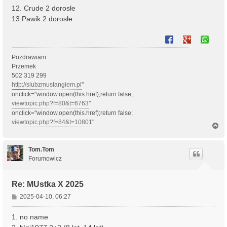
12. Crude 2 dorosłe
13.Pawik 2 dorosłe
Pozdrawiam
Przemek
502 319 299
http://slubzmustangiem.pl
"
onclick="window.open(this.href);return false;
viewtopic.php?f=80&t=6763
"
onclick="window.open(this.href);return false;
viewtopic.php?f=84&t=10801
"
N
onclick="window.open(this.href);return false;
a
g
ó
Tom.Tom
r
Forumowicz
ę
Re: MUstka X 2025
P
2025-04-10, 06:27
o
s
1. no name
t