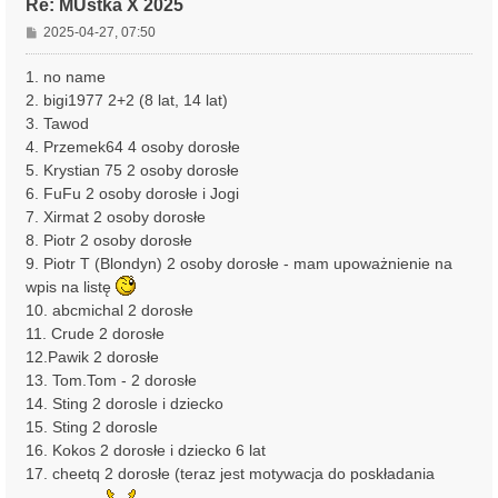
Re: MUstka X 2025
P
2025-04-27, 07:50
o
s
1. no name
t
2. bigi1977 2+2 (8 lat, 14 lat)
3. Tawod
4. Przemek64 4 osoby dorosłe
5. Krystian 75 2 osoby dorosłe
6. FuFu 2 osoby dorosłe i Jogi
7. Xirmat 2 osoby dorosłe
8. Piotr 2 osoby dorosłe
9. Piotr T (Blondyn) 2 osoby dorosłe - mam upoważnienie na
wpis na listę
10. abcmichal 2 dorosłe
11. Crude 2 dorosłe
12.Pawik 2 dorosłe
13. Tom.Tom - 2 dorosłe
14. Sting 2 dorosle i dziecko
15. Sting 2 dorosle
16. Kokos 2 dorosłe i dziecko 6 lat
17. cheetq 2 dorosłe (teraz jest motywacja do poskładania