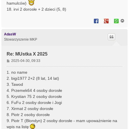
hamulców)
18. irvi 2 dorosłe + 2 dzieci (5, 8)
N
a
g
ó
AdasW
r
Stowarzyszenie MKP
ę
Re: MUstka X 2025
P
2025-04-30, 09:33
o
s
1. no name
t
2. bigi1977 2+2 (8 lat, 14 lat)
3. Tawod
4. Przemek64 4 osoby dorosłe
5. Krystian 75 2 osoby dorosłe
6. FuFu 2 osoby dorosłe i Jogi
7. Xirmat 2 osoby dorosłe
8. Piotr 2 osoby dorosłe
9. Piotr T (Blondyn) 2 osoby dorosłe - mam upoważnienie na
wpis na listę