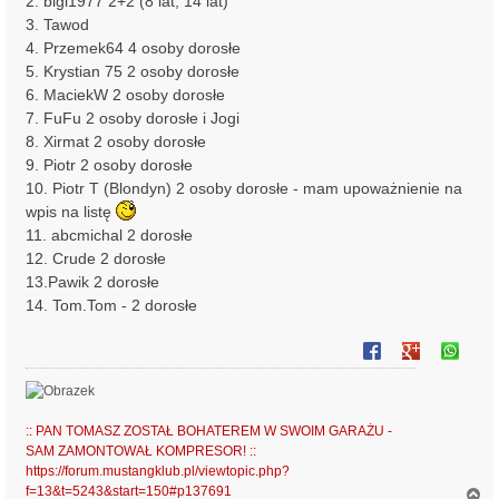
2. bigi1977 2+2 (8 lat, 14 lat)
3. Tawod
4. Przemek64 4 osoby dorosłe
5. Krystian 75 2 osoby dorosłe
6. MaciekW 2 osoby dorosłe
7. FuFu 2 osoby dorosłe i Jogi
8. Xirmat 2 osoby dorosłe
9. Piotr 2 osoby dorosłe
10. Piotr T (Blondyn) 2 osoby dorosłe - mam upoważnienie na
wpis na listę
11. abcmichal 2 dorosłe
12. Crude 2 dorosłe
13.Pawik 2 dorosłe
14. Tom.Tom - 2 dorosłe
:: PAN TOMASZ ZOSTAŁ BOHATEREM W SWOIM GARAŻU -
SAM ZAMONTOWAŁ KOMPRESOR! ::
https://forum.mustangklub.pl/viewtopic.php?
f=13&t=5243&start=150#p137691
N