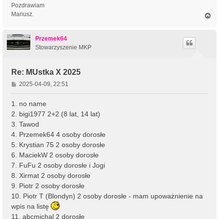
Pozdrawiam
Mariusz.
N
a
g
ó
Przemek64
r
Stowarzyszenie MKP
ę
Re: MUstka X 2025
P
2025-04-09, 22:51
o
s
1. no name
t
2. bigi1977 2+2 (8 lat, 14 lat)
3. Tawod
4. Przemek64 4 osoby dorosłe
5. Krystian 75 2 osoby dorosłe
6. MaciekW 2 osoby dorosłe
7. FuFu 2 osoby dorosłe i Jogi
8. Xirmat 2 osoby dorosłe
9. Piotr 2 osoby dorosłe
10. Piotr T (Blondyn) 2 osoby dorosłe - mam upoważnienie na
wpis na listę
11. abcmichal 2 dorosłe