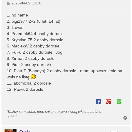
P
2025-04-09, 13:10
o
s
1. no name
t
2. bigi1977 2+2 (8 lat, 14 lat)
3. Tawod
4. Przemek64 4 osoby dorosłe
5. Krystian 75 2 osoby dorosłe
6. MaciekW 2 osoby dorosłe
7. FuFu 2 osoby dorosłe i Jogi
8. Xirmat 2 osoby dorosłe
9. Piotr 2 osoby dorosłe
10. Piotr T (Blondyn) 2 osoby dorosłe - mam upoważnienie na
wpis na listę
11. abcmichal 2 dorosłe
12. Pawik 2 dorosłe
"Każdy sam siebie jeno śni, przeżywa swoją własną baśń o
sobie"
N
a
g
ó
Crude