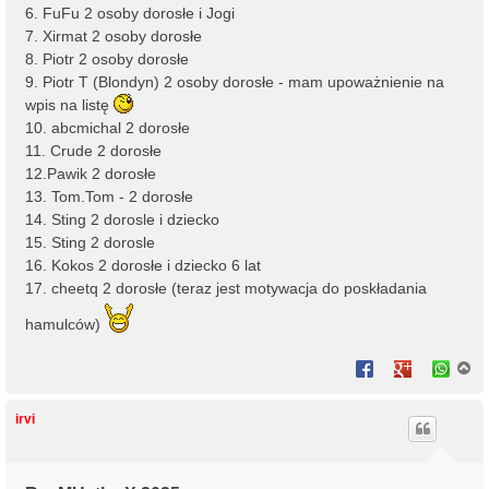
6. FuFu 2 osoby dorosłe i Jogi
7. Xirmat 2 osoby dorosłe
8. Piotr 2 osoby dorosłe
9. Piotr T (Blondyn) 2 osoby dorosłe - mam upoważnienie na
wpis na listę
10. abcmichal 2 dorosłe
11. Crude 2 dorosłe
12.Pawik 2 dorosłe
13. Tom.Tom - 2 dorosłe
14. Sting 2 dorosle i dziecko
15. Sting 2 dorosle
16. Kokos 2 dorosłe i dziecko 6 lat
17. cheetq 2 dorosłe (teraz jest motywacja do poskładania
hamulców)
N
a
g
ó
irvi
r
ę