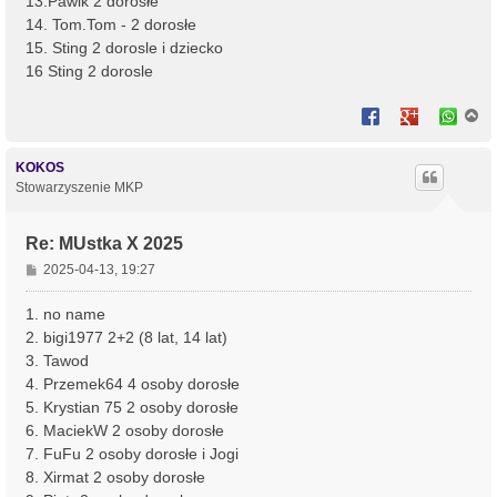
13.Pawik 2 dorosłe
14. Tom.Tom - 2 dorosłe
15. Sting 2 dorosle i dziecko
16 Sting 2 dorosle
N
a
g
ó
KOKOS
r
Stowarzyszenie MKP
ę
Re: MUstka X 2025
P
2025-04-13, 19:27
o
s
1. no name
t
2. bigi1977 2+2 (8 lat, 14 lat)
3. Tawod
4. Przemek64 4 osoby dorosłe
5. Krystian 75 2 osoby dorosłe
6. MaciekW 2 osoby dorosłe
7. FuFu 2 osoby dorosłe i Jogi
8. Xirmat 2 osoby dorosłe