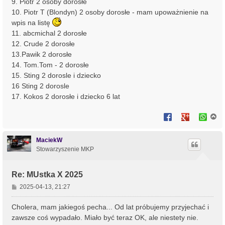
9. Piotr 2 osoby dorosłe
10. Piotr T (Blondyn) 2 osoby dorosłe - mam upoważnienie na
wpis na listę
11. abcmichal 2 dorosłe
12. Crude 2 dorosłe
13.Pawik 2 dorosłe
14. Tom.Tom - 2 dorosłe
15. Sting 2 dorosle i dziecko
16 Sting 2 dorosle
17. Kokos 2 dorosłe i dziecko 6 lat
N
a
g
ó
MaciekW
r
Stowarzyszenie MKP
ę
Re: MUstka X 2025
P
2025-04-13, 21:27
o
s
Cholera, mam jakiegoś pecha... Od lat próbujemy przyjechać i
t
zawsze coś wypadało. Miało być teraz OK, ale niestety nie.