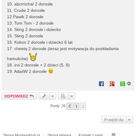
10. abcmichal 2 dorosłe
11. Crude 2 dorosłe
12.Pawik 2 dorosłe
13. Tom.Tom - 2 dorosłe
14. Sting 2 dorosle i dziecko
15. Sting 2 dorosle
16. Kokos 2 dorosłe i dziecko 6 lat
17. cheetq 2 dorosłe (teraz jest motywacja do poskładania
hamulców)
18. irvi 2 dorosłe + 2 dzieci (5, 8)
19. AdaśW 2 dorosłe
N
a
g
ODPOWIEDZ
ó
r
1
2
Poprzednia
Posty: 26
ę
Przejdź do
Strona Mustangklub.pl
Strona główna
Kontakt z nami