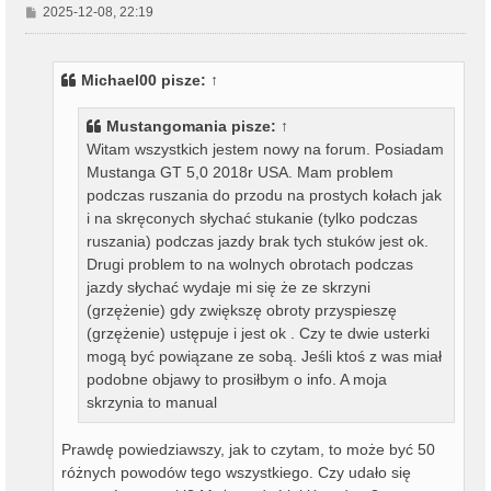
P
2025-12-08, 22:19
o
s
t
Michael00
pisze:
↑
Mustangomania
pisze:
↑
Witam wszystkich jestem nowy na forum. Posiadam
Mustanga GT 5,0 2018r USA. Mam problem
podczas ruszania do przodu na prostych kołach jak
i na skręconych słychać stukanie (tylko podczas
ruszania) podczas jazdy brak tych stuków jest ok.
Drugi problem to na wolnych obrotach podczas
jazdy słychać wydaje mi się że ze skrzyni
(grzężenie) gdy zwiększę obroty przyspieszę
(grzężenie) ustępuje i jest ok . Czy te dwie usterki
mogą być powiązane ze sobą. Jeśli ktoś z was miał
podobne objawy to prosiłbym o info. A moja
skrzynia to manual
Prawdę powiedziawszy, jak to czytam, to może być 50
różnych powodów tego wszystkiego. Czy udało się