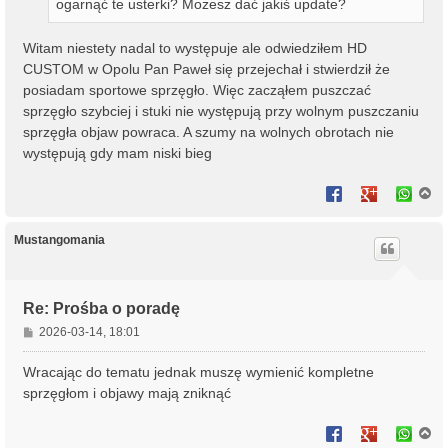
ogarnąć te usterki? Możesz dać jakiś update?
Witam niestety nadal to występuje ale odwiedziłem HD
CUSTOM w Opolu Pan Paweł się przejechał i stwierdził że
posiadam sportowe sprzęgło. Więc zacząłem puszczać
sprzęgło szybciej i stuki nie występują przy wolnym puszczaniu
sprzęgła objaw powraca. A szumy na wolnych obrotach nie
występują gdy mam niski bieg
N
a
g
ó
Mustangomania
r
ę
Re: Prośba o poradę
P
2026-03-14, 18:01
o
s
Wracając do tematu jednak muszę wymienić kompletne
t
sprzęgłom i objawy mają zniknąć
N