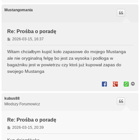
a
g
ó
Mustangomania
r
ę
Re: Prośba o poradę
P
2026-03-15, 16:37
o
s
Witam chciałbym kupić koło zapasowe do mojego Mustanga
t
ale nie oryginalną felgę bo jest za wysoka i podłoga w
bagażniku jest w powietrzu czy ktoś już kupował zapas do
swojego Mustanga
N
a
g
ó
kubus88
r
Młodszy Forumowicz
ę
Re: Prośba o poradę
P
2026-03-15, 20:39
o
s