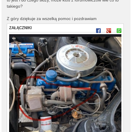
takiego?
Z góry dziękuje za wszelką pomoc i pozdrawiam
ZAŁĄCZNIKI