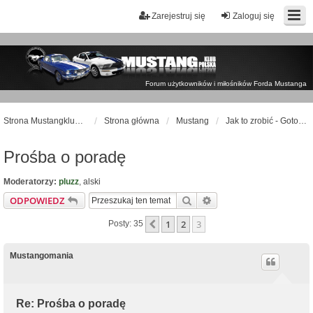
Zarejestruj się
Zaloguj się
Forum użytkowników i miłośników Forda Mustanga
Strona Mustangklub.pl
Strona główna
Mustang
Jak to zrobić - Gotowe poradniki
Prośba o poradę
Moderatorzy:
pluzz
,
alski
Szukaj
Wyszukiwanie zaawan
ODPOWIEDZ
1
2
3
Poprzednia
Posty: 35
Mustangomania
Re: Prośba o poradę