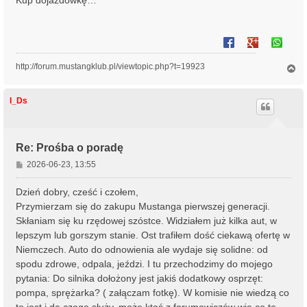
Kup dojazdówkę…
t
http://forum.mustangklub.pl/viewtopic.php?t=19923
N
a
g
ó
I_Ds
r
ę
Re: Prośba o poradę
P
2026-06-23, 13:55
o
s
Dzień dobry, cześć i czołem,
t
Przymierzam się do zakupu Mustanga pierwszej generacji.
Skłaniam się ku rzędowej szóstce. Widziałem już kilka aut, w
lepszym lub gorszym stanie. Ost trafiłem dość ciekawą ofertę w
Niemczech. Auto do odnowienia ale wydaje się solidne: od
spodu zdrowe, odpala, jeździ. I tu przechodzimy do mojego
pytania: Do silnika dołożony jest jakiś dodatkowy osprzęt:
pompa, sprężarka? ( załączam fotkę). W komisie nie wiedzą co
to jest i do czego służy, może ktoś z forumowiczów wie co to