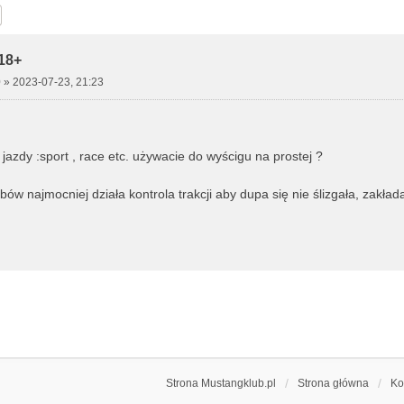
j
Wyszukiwanie zaawansowane
18+
0
»
2023-07-23, 21:23
 jazdy :sport , race etc. używacie do wyścigu na prostej ?
bów najmocniej działa kontrola trakcji aby dupa się nie ślizgała, zakł
Strona Mustangklub.pl
Strona główna
Ko