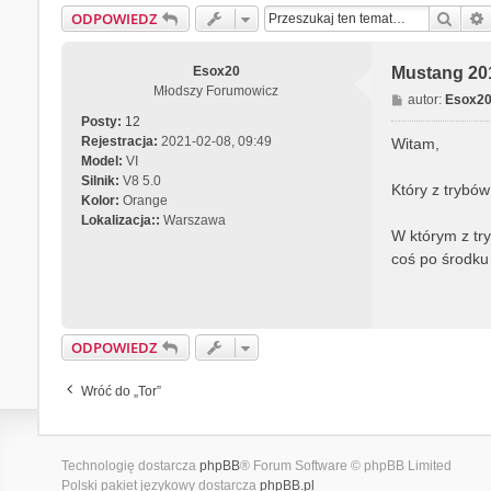
Szuka
ODPOWIEDZ
Esox20
Mustang 20
Młodszy Forumowicz
P
autor:
Esox2
o
Posty:
12
s
Rejestracja:
2021-02-08, 09:49
Witam,
t
Model:
VI
Silnik:
V8 5.0
Który z trybów
Kolor:
Orange
Lokalizacja::
Warszawa
W którym z try
coś po środku
ODPOWIEDZ
Wróć do „Tor”
Technologię dostarcza
phpBB
® Forum Software © phpBB Limited
Polski pakiet językowy dostarcza
phpBB.pl