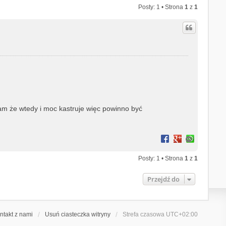
Posty: 1 • Strona
1
z
1
adam że wtedy i moc kastruje więc powinno być
N
a
g
Posty: 1 • Strona
1
z
1
ó
r
Przejdź do
ę
ntakt z nami
Usuń ciasteczka witryny
Strefa czasowa
UTC+02:00