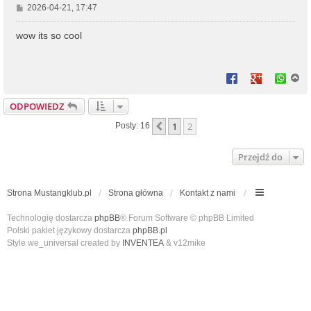
P
2026-04-21, 17:47
o
s
wow its so cool
t
N
a
g
ODPOWIEDZ
ó
r
1
2
Poprzednia
Posty: 16
ę
Przejdź do
Strona Mustangklub.pl
Strona główna
Kontakt z nami
Technologię dostarcza
phpBB
® Forum Software © phpBB Limited
Polski pakiet językowy dostarcza
phpBB.pl
Style we_universal created by
INVENTEA
& v12mike