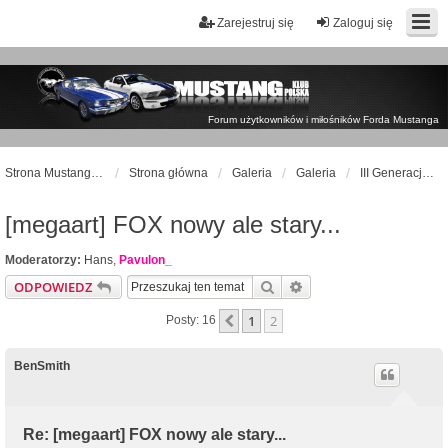
Zarejestruj się
Zaloguj się
Forum użytkowników i miłośników Forda Mustanga
Strona Mustangklub.pl
Strona główna
Galeria
Galeria
III Generacja (1979-1993)
[megaart] FOX nowy ale stary...
Moderatorzy:
Hans
,
Pavulon_
Szukaj
Wyszukiwanie zaawan
ODPOWIEDZ
1
2
Poprzednia
Posty: 16
BenSmith
Re: [megaart] FOX nowy ale stary...